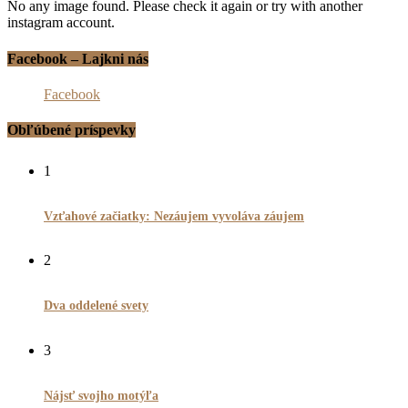
No any image found. Please check it again or try with another
instagram account.
Facebook – Lajkni nás
Facebook
Obľúbené príspevky
1
Vzťahové začiatky: Nezáujem vyvoláva záujem
2
Dva oddelené svety
3
Nájsť svojho motýľa