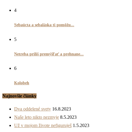
4
Sebaúcta a sebaláska ti pomôžu...
5
Netreba príliš premýšľať a prehnane...
6
Kolobeh
Najnovšie články
Dva oddelené svety
16.8.2023
Naše leto nikto nezmyje
8.5.2023
Už v mojom živote nefiguruješ
1.5.2023