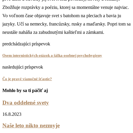
Zbožňuje rozprávky a poéziu, ktorej sa momentálne venuje najviac.
Vo voľnom čase objavuje svet s batohom na pleciach a bavia ju
jazyky. Učí sa nemecky, francúzsky, rusky a maďarsky. Popri tom sa
neustále naháňa za zabudnutými kaštieľmi a zámkami.
predchádzajúci príspevok
Osem internistických otázok a šálka osobnej psychohygieny
nasledujúci príspevok
Čo je pravé vianočné šťastie?
Mohlo by sa ti páčiť aj
Dva oddelené svety
16.8.2023
Naše leto nikto nezmyje