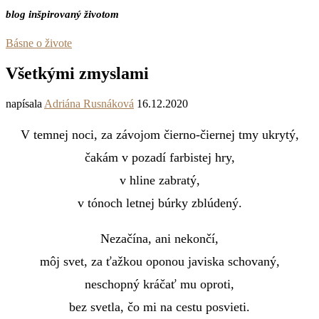
blog inšpirovaný životom
Básne o živote
Všetkými zmyslami
napísala
Adriána Rusnáková
16.12.2020
V temnej noci, za závojom čierno-čiernej tmy ukrytý,
čakám v pozadí farbistej hry,
v hline zabratý,
v tónoch letnej búrky zblúdený.
Nezačína, ani nekončí,
môj svet, za ťažkou oponou javiska schovaný,
neschopný kráčať mu oproti,
bez svetla, čo mi na cestu posvieti.