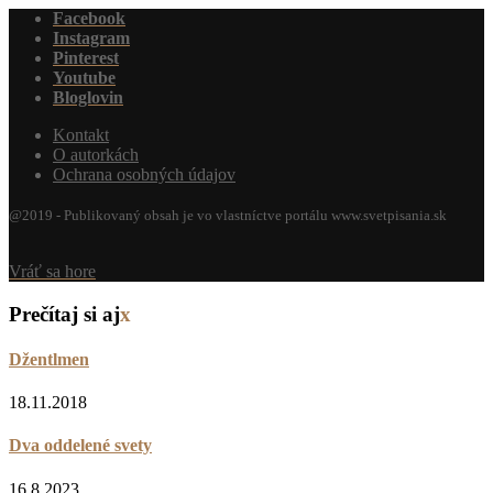
Facebook
Instagram
Pinterest
Youtube
Bloglovin
Kontakt
O autorkách
Ochrana osobných údajov
@2019 - Publikovaný obsah je vo vlastníctve portálu www.svetpisania.sk
Vráť sa hore
Prečítaj si aj
x
Džentlmen
18.11.2018
Dva oddelené svety
16.8.2023