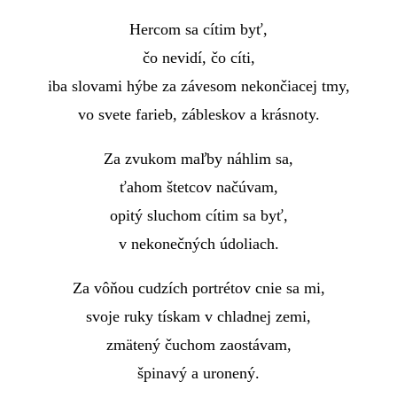
Hercom sa cítim byť,
čo nevidí, čo cíti,
iba slovami hýbe za závesom nekončiacej tmy,
vo svete farieb, zábleskov a krásnoty.
Za zvukom maľby náhlim sa,
ťahom štetcov načúvam,
opitý sluchom cítim sa byť,
v nekonečných údoliach.
Za vôňou cudzích portrétov cnie sa mi,
svoje ruky tískam v chladnej zemi,
zmätený čuchom zaostávam,
špinavý a uronený.