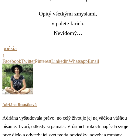
Opitý všetkými zmyslami,
v palete farieb,
Nevidomý…
poézia
1
Facebook
Twitter
Pinterest
Linkedin
Whatsapp
Email
Adriána Rusnáková
Adriána vyštudovala právo, no celý život je jej najväčšou vášňou
písanie. Tvorí, odkedy si pamätá. V ôsmich rokoch napísala svoje
prvé dielo a odvtedy jej svet tvoria poviedky, novely a romány.