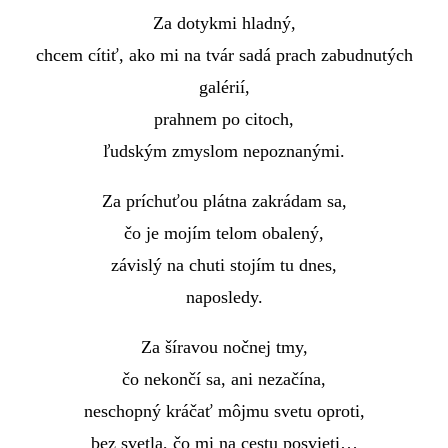
Za dotykmi hladný,
chcem cítiť, ako mi na tvár sadá prach zabudnutých
galérií,
prahnem po citoch,
ľudským zmyslom nepoznanými.
Za príchuťou plátna zakrádam sa,
čo je mojím telom obalený,
závislý na chuti stojím tu dnes,
naposledy.
Za šíravou nočnej tmy,
čo nekončí sa, ani nezačína,
neschopný kráčať môjmu svetu oproti,
bez svetla, čo mi na cestu posvieti…