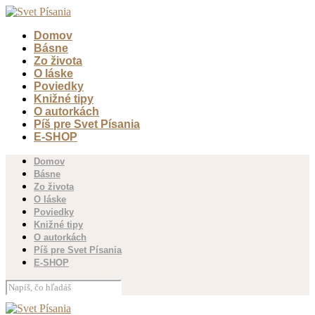
Domov
Básne
Zo života
O láske
Poviedky
Knižné tipy
O autorkách
Píš pre Svet Písania
E-SHOP
Domov
Básne
Zo života
O láske
Poviedky
Knižné tipy
O autorkách
Píš pre Svet Písania
E-SHOP