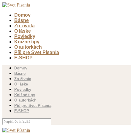
Domov
Básne
Zo života
O láske
Poviedky
Knižné tipy
O autorkách
Píš pre Svet Písania
E-SHOP
Domov
Básne
Zo života
O láske
Poviedky
Knižné tipy
O autorkách
Píš pre Svet Písania
E-SHOP