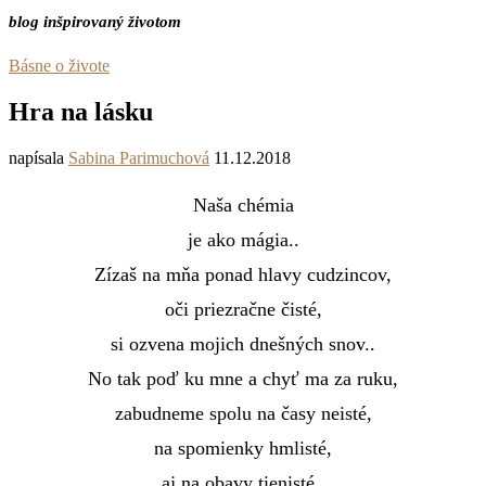
blog inšpirovaný životom
Básne o živote
Hra na lásku
napísala
Sabina Parimuchová
11.12.2018
Naša chémia
je ako mágia..
Zízaš na mňa ponad hlavy cudzincov,
oči priezračne čisté,
si ozvena mojich dnešných snov..
No tak poď ku mne a chyť ma za ruku,
zabudneme spolu na časy neisté,
na spomienky hmlisté,
aj na obavy tienisté..