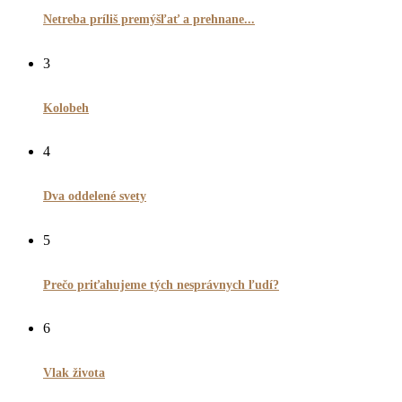
Netreba príliš premýšľať a prehnane...
3
Kolobeh
4
Dva oddelené svety
5
Prečo priťahujeme tých nesprávnych ľudí?
6
Vlak života