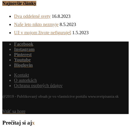
Najnovšie články
Dva oddelené svety
16.8.2023
Naše leto nikto nezmyje
8.5.2023
Už v mojom živote nefiguruješ
1.5.2023
Facebook
Instagram
Pinterest
Youtube
Bloglovin
Kontakt
O autorkách
Ochrana osobných údajov
@2019 - Publikovaný obsah je vo vlastníctve portálu www.svetpisania.sk
Vráť sa hore
Prečítaj si aj
x