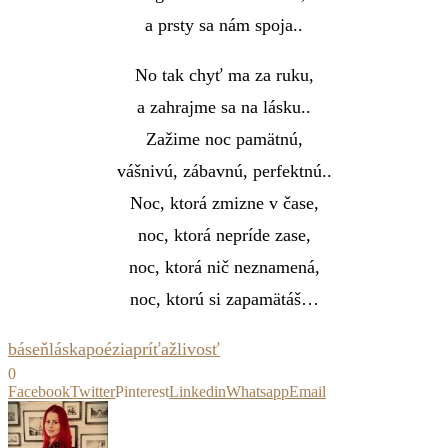
a prsty sa nám spoja..
No tak chyť ma za ruku,
a zahrajme sa na lásku..
Zažime noc pamätnú,
vášnivú, zábavnú, perfektnú..
Noc, ktorá zmizne v čase,
noc, ktorá nepríde zase,
noc, ktorá nič neznamená,
noc, ktorú si zapamätáš…
báseň
láska
poézia
príťažlivosť
0
Facebook
Twitter
Pinterest
Linkedin
Whatsapp
Email