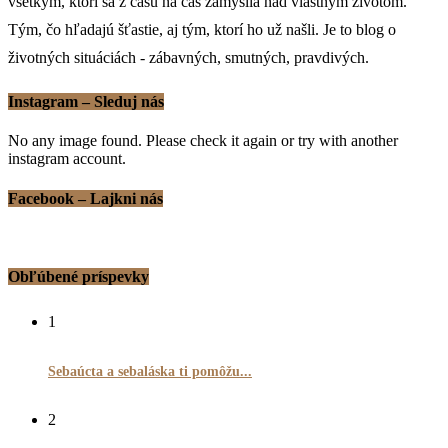
všetkým, ktorí sa z času na čas zamyslia nad vlastným životom.
Tým, čo hľadajú šťastie, aj tým, ktorí ho už našli. Je to blog o
životných situáciách - zábavných, smutných, pravdivých.
Instagram – Sleduj nás
No any image found. Please check it again or try with another
instagram account.
Facebook – Lajkni nás
Obľúbené príspevky
1
Sebaúcta a sebaláska ti pomôžu...
2