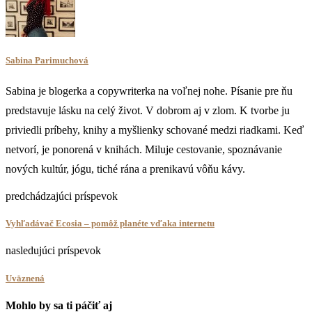
Sabina Parimuchová
Sabina je blogerka a copywriterka na voľnej nohe. Písanie pre ňu
predstavuje lásku na celý život. V dobrom aj v zlom. K tvorbe ju
priviedli príbehy, knihy a myšlienky schované medzi riadkami. Keď
netvorí, je ponorená v knihách. Miluje cestovanie, spoznávanie
nových kultúr, jógu, tiché rána a prenikavú vôňu kávy.
predchádzajúci príspevok
Vyhľadávač Ecosia – pomôž planéte vďaka internetu
nasledujúci príspevok
Uväznená
Mohlo by sa ti páčiť aj