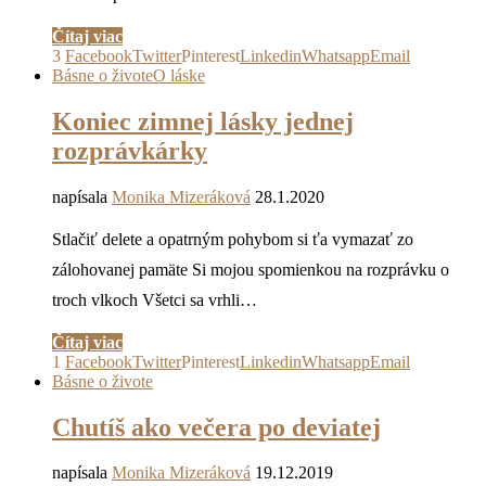
Čítaj viac
3
Facebook
Twitter
Pinterest
Linkedin
Whatsapp
Email
Básne o živote
O láske
Koniec zimnej lásky jednej
rozprávkárky
napísala
Monika Mizeráková
28.1.2020
Stlačiť delete a opatrným pohybom si ťa vymazať zo
zálohovanej pamäte Si mojou spomienkou na rozprávku o
troch vlkoch Všetci sa vrhli…
Čítaj viac
1
Facebook
Twitter
Pinterest
Linkedin
Whatsapp
Email
Básne o živote
Chutíš ako večera po deviatej
napísala
Monika Mizeráková
19.12.2019