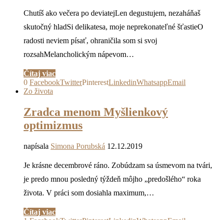
Chutíš ako večera po deviatejLen degustujem, nezaháňaš
skutočný hladSi delikatesa, moje neprekonateľné šťastieO
radosti neviem písať, ohraničila som si svoj
rozsahMelancholickým nápevom…
Čítaj viac
0
Facebook
Twitter
Pinterest
Linkedin
Whatsapp
Email
Zo života
Zradca menom Myšlienkový
optimizmus
napísala
Simona Porubská
12.12.2019
Je krásne decembrové ráno. Zobúdzam sa úsmevom na tvári,
je predo mnou posledný týždeň môjho „predošlého“ roka
života. V práci som dosiahla maximum,…
Čítaj viac