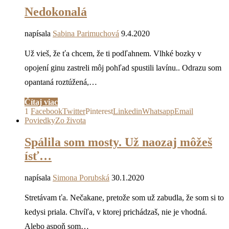
Nedokonalá
napísala
Sabina Parimuchová
9.4.2020
Už vieš, že ťa chcem, že ti podľahnem. Vlhké bozky v
opojení ginu zastreli môj pohľad spustili lavínu.. Odrazu som
opantaná roztúžená,…
Čítaj viac
1
Facebook
Twitter
Pinterest
Linkedin
Whatsapp
Email
Poviedky
Zo života
Spálila som mosty. Už naozaj môžeš
ísť…
napísala
Simona Porubská
30.1.2020
Stretávam ťa. Nečakane, pretože som už zabudla, že som si to
kedysi priala. Chvíľa, v ktorej prichádzaš, nie je vhodná.
Alebo aspoň som…