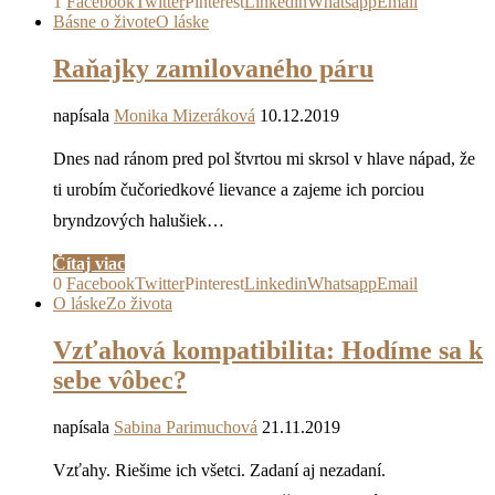
1
Facebook
Twitter
Pinterest
Linkedin
Whatsapp
Email
Básne o živote
O láske
Raňajky zamilovaného páru
napísala
Monika Mizeráková
10.12.2019
Dnes nad ránom pred pol štvrtou mi skrsol v hlave nápad, že
ti urobím čučoriedkové lievance a zajeme ich porciou
bryndzových halušiek…
Čítaj viac
0
Facebook
Twitter
Pinterest
Linkedin
Whatsapp
Email
O láske
Zo života
Vzťahová kompatibilita: Hodíme sa k
sebe vôbec?
napísala
Sabina Parimuchová
21.11.2019
Vzťahy. Riešime ich všetci. Zadaní aj nezadaní.