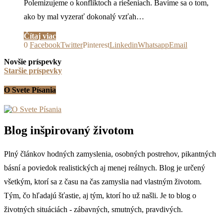
Polemizujeme o konfliktoch a riešeniach. Bavíme sa o tom,
ako by mal vyzerať dokonalý vzťah…
Čítaj viac
0
Facebook
Twitter
Pinterest
Linkedin
Whatsapp
Email
Novšie príspevky
Staršie príspevky
O Svete Písania
Blog inšpirovaný životom
Plný článkov hodných zamyslenia, osobných postrehov, pikantných
básní a poviedok realistických aj menej reálnych. Blog je určený
všetkým, ktorí sa z času na čas zamyslia nad vlastným životom.
Tým, čo hľadajú šťastie, aj tým, ktorí ho už našli. Je to blog o
životných situáciách - zábavných, smutných, pravdivých.