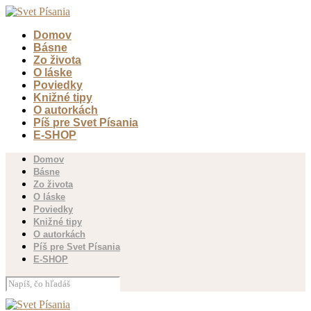
Domov
Básne
Zo života
O láske
Poviedky
Knižné tipy
O autorkách
Píš pre Svet Písania
E-SHOP
Domov
Básne
Zo života
O láske
Poviedky
Knižné tipy
O autorkách
Píš pre Svet Písania
E-SHOP