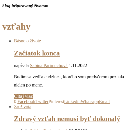
blog inšpirovaný životom
vzťahy
Básne o živote
Začiatok konca
napísala
Sabina Parimuchová
1.11.2022
Budím sa vedľa cudzinca, ktorého som predvčerom poznala
nielen po mene.
Čítaj viac
0
Facebook
Twitter
Pinterest
Linkedin
Whatsapp
Email
Zo života
Zdravý vzťah nemusí byť dokonalý