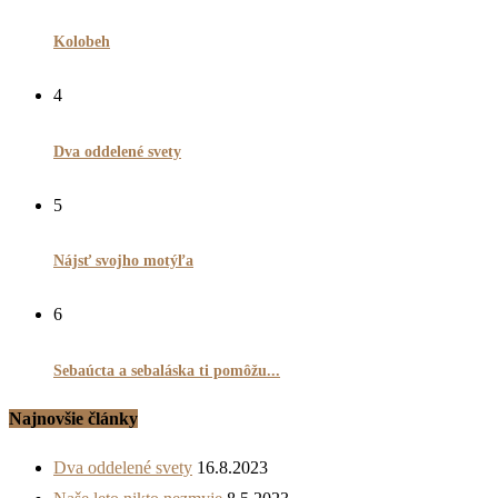
Kolobeh
4
Dva oddelené svety
5
Nájsť svojho motýľa
6
Sebaúcta a sebaláska ti pomôžu...
Najnovšie články
Dva oddelené svety
16.8.2023