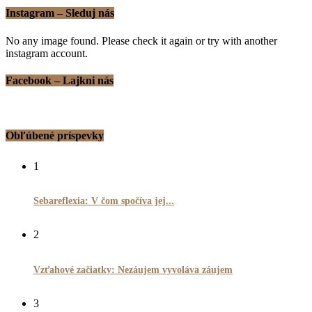
Instagram – Sleduj nás
No any image found. Please check it again or try with another
instagram account.
Facebook – Lajkni nás
Obľúbené príspevky
1
Sebareflexia: V čom spočíva jej...
2
Vzťahové začiatky: Nezáujem vyvoláva záujem
3