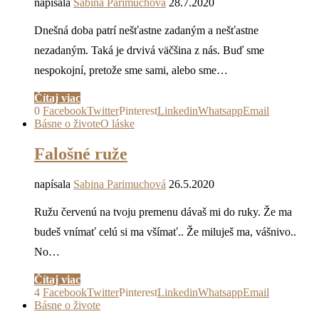
napísala
Sabina Parimuchová
28.7.2020
Dnešná doba patrí nešťastne zadaným a nešťastne
nezadaným. Taká je drvivá väčšina z nás. Buď sme
nespokojní, pretože sme sami, alebo sme…
Čítaj viac
0
Facebook
Twitter
Pinterest
Linkedin
Whatsapp
Email
Básne o živote
O láske
Falošné ruže
napísala
Sabina Parimuchová
26.5.2020
Ružu červenú na tvoju premenu dávaš mi do ruky. Že ma
budeš vnímať celú si ma všímať.. Že miluješ ma, vášnivo..
No…
Čítaj viac
4
Facebook
Twitter
Pinterest
Linkedin
Whatsapp
Email
Básne o živote