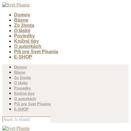
Domov
Básne
Zo života
O láske
Poviedky
Knižné tipy
O autorkách
Píš pre Svet Písania
E-SHOP
Domov
Básne
Zo života
O láske
Poviedky
Knižné tipy
O autorkách
Píš pre Svet Písania
E-SHOP