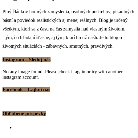
Plný článkov hodných zamyslenia, osobných postrehov, pikantných
básní a poviedok realistických aj menej reálnych. Blog je určený
všetkým, ktorí sa z času na čas zamyslia nad vlastným životom.
Tým, čo hľadajú šťastie, aj tým, ktorí ho už našli. Je to blog o
životných situáciách - zábavných, smutných, pravdivých.
Instagram – Sleduj nás
No any image found. Please check it again or try with another
instagram account.
Facebook – Lajkni nás
Obľúbené príspevky
1