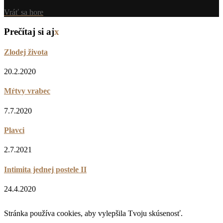
Vráť sa hore
Prečítaj si aj
x
Zlodej života
20.2.2020
Mŕtvy vrabec
7.7.2020
Plavci
2.7.2021
Intimita jednej postele II
24.4.2020
Stránka používa cookies, aby vylepšila Tvoju skúsenosť.