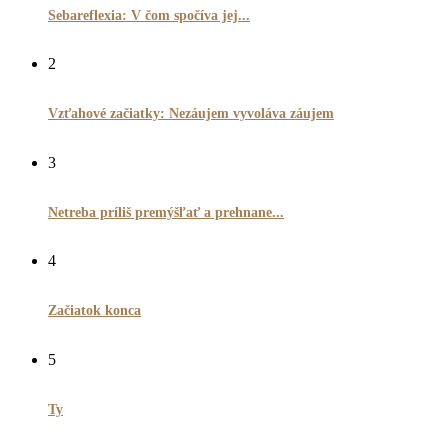
Sebareflexia: V čom spočíva jej...
2
Vzťahové začiatky: Nezáujem vyvoláva záujem
3
Netreba príliš premýšľať a prehnane...
4
Začiatok konca
5
Ty