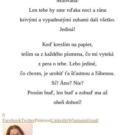
Milovaná!
Len tebe by sme vďaka noci a ránu
krivými a vypadnutými zubami dali všetko.
Jediná!
Keď kreslím na papier,
teším sa z každého písmena, čo mi vyteká
z pera o tebe. Lebo jediné,
čo chcem, je urobiť ťa šťastnou a ľúbenou.
Sí? Áno? Nie?
Prosím buď, len buď a zobuď ma až
oheň dohorí!
0
Facebook
Twitter
Pinterest
Linkedin
Whatsapp
Email