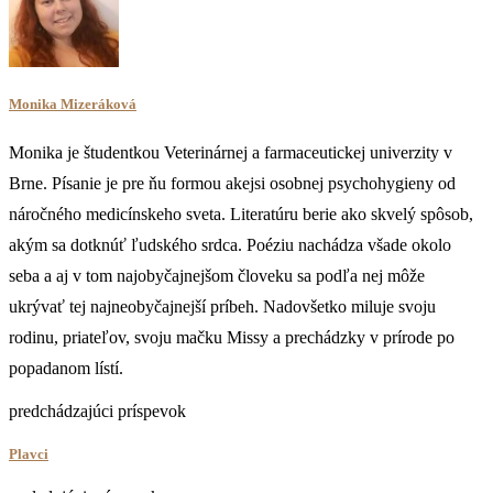
Monika Mizeráková
Monika je študentkou Veterinárnej a farmaceutickej univerzity v
Brne. Písanie je pre ňu formou akejsi osobnej psychohygieny od
náročného medicínskeho sveta. Literatúru berie ako skvelý spôsob,
akým sa dotknúť ľudského srdca. Poéziu nachádza všade okolo
seba a aj v tom najobyčajnejšom človeku sa podľa nej môže
ukrývať tej najneobyčajnejší príbeh. Nadovšetko miluje svoju
rodinu, priateľov, svoju mačku Missy a prechádzky v prírode po
popadanom lístí.
predchádzajúci príspevok
Plavci