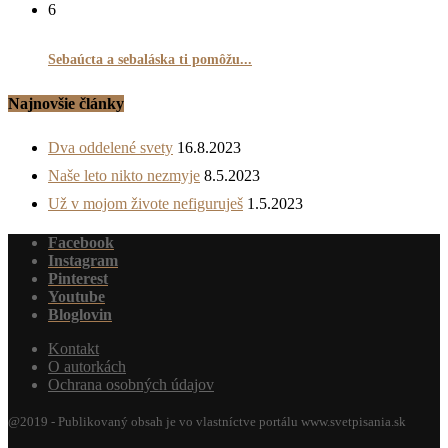
6
Sebaúcta a sebaláska ti pomôžu...
Najnovšie články
Dva oddelené svety
16.8.2023
Naše leto nikto nezmyje
8.5.2023
Už v mojom živote nefiguruješ
1.5.2023
Facebook
Instagram
Pinterest
Youtube
Bloglovin
Kontakt
O autorkách
Ochrana osobných údajov
@2019 - Publikovaný obsah je vo vlastníctve portálu www.svetpisania.sk